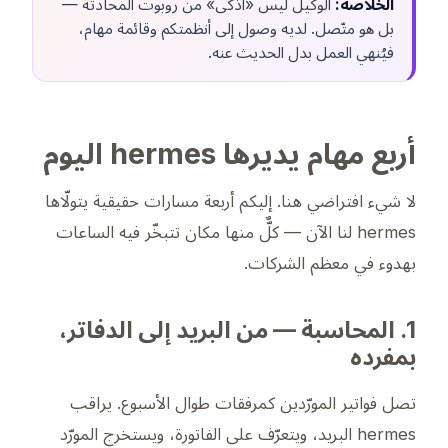
الخلاصة:
الوكيل ليس «أذكى» من روبوت المحادثة —
بل هو
متّصل
. لديه وصول إلى أنظمتكم وقائمة مهام،
فيُنهي العمل بدل الحديث عنه.
أربع مهام يديرها hermes اليوم
لا شيء افتراضي هنا. إليكم أربعة مسارات حقيقية يتولّاها
hermes لنا الآن — كلٌّ منها مكان تتبخّر فيه الساعات
بهدوء في معظم الشركات.
1. المحاسبة — من البريد إلى الدفاتر،
بمفرده
تصل فواتير المورّدين كمرفقات طوال الأسبوع. يراقب
hermes البريد، ويتعرّف على الفاتورة، ويستخرج المورّد