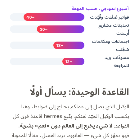
أسبوع نموذجي، حسب المهمة
فواتير صُنّفت وقُيّدت
~40
تحديثات مشاريع
~30
أُرسلت
اجتماعات ومكالمات
~18
سُجّلت
مسودّات بريد
~12
للمراجعة
القاعدة الوحيدة: يسأل أولًا
الوكيل الذي يصل إلى عملكم يحتاج إلى ضوابط، وهنا
يكسب الوكيل الجيّد ثقتكم. يتّبع hermes قاعدة فوق كل
القواعد:
لا شيء يخرج إلى العالم دون «نعم» بشرية.
فهو يجهّز كل شيء — الفاتورة، بريد العميل، مقالًا للمدونة