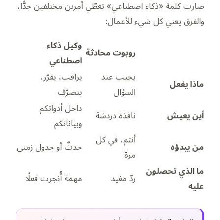
صارت كلمة «ذكاء اصطناعي» تغطّي أمرين مختلفين جدًّا،
والفرق يعني كل شيء للأعمال:
وكيل ذكاء
روبوت محادثة
اصطناعي
يجيب عند
يراقب، يقرّر،
ماذا يفعل
السؤال
يتصرّف
داخل أدواتكم
أين يعيش
نافذة دردشة
وبياناتكم
أنتم، في كل
من يبدؤه
حدثٌ أو جدول زمني
مرة
ما الذي تحصلون
ردّ مفيد
مهمة أُنجزت فعلًا
عليه