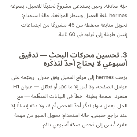
حيّة صادقة. وحين يستدعي مشروعٌ تحديثًا للعميل، يصوغه
hermes بلغة العميل وينتظر الموافقة.
حالة استخدام:
تحويل متابعة محفظة من 46 مشروعًا من اجتماعات
إثنين طويلة إلى قراءة في 60 ثانية.
3. تحسين محركات البحث — تدقيق
أسبوعي لا يحتاج أحدٌ لتذكّره
يزحف hermes إلى موقع العميل وفق جدول، ويقيّمه على
عوامل الصفحة، ولا يُبرز إلا ما تغيّر أو تعطّل — عنوان H1
مفقود، صفحة بطيئة، خطأ في البيانات المنظَّمة — مع
الحل. يعمل سواء تذكّر أحدٌ الفحص أم لا، ولا ينبّه إنسانًا إلا
عند تراجع حقيقي.
حالة استخدام: تحويل السيو من مهمة
عابرة تُنسى إلى فحص صحّة أسبوعي دائم.