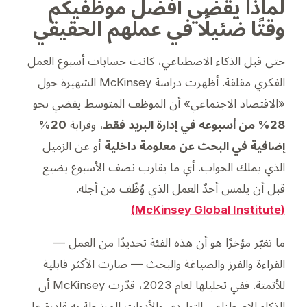
لماذا يقضي أفضل موظفيكم
وقتًا ضئيلًا في عملهم الحقيقي
حتى قبل الذكاء الاصطناعي، كانت حسابات أسبوع العمل
الفكري مقلقة. أظهرت دراسة McKinsey الشهيرة حول
«الاقتصاد الاجتماعي» أن الموظف المتوسط يقضي نحو
28% من أسبوعه في إدارة البريد فقط
، وقرابة
20%
إضافية في البحث عن معلومة داخلية
أو عن الزميل
الذي يملك الجواب. أي ما يقارب نصف الأسبوع يضيع
قبل أن يلمس أحدٌ العمل الذي وُظّف من أجله.
(McKinsey Global Institute)
ما تغيّر مؤخرًا هو أن هذه الفئة تحديدًا من العمل —
القراءة والفرز والصياغة والبحث — صارت الأكثر قابلية
للأتمتة. ففي تحليلها لعام 2023، قدّرت McKinsey أن
الذكاء الاصطناعي التوليدي والأدوات المرتبطة به قادرة على