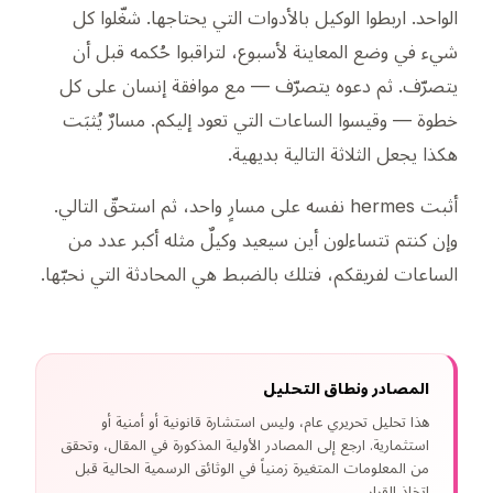
الواحد. اربطوا الوكيل بالأدوات التي يحتاجها. شغّلوا كل
شيء في وضع المعاينة لأسبوع، لتراقبوا حُكمه قبل أن
يتصرّف. ثم دعوه يتصرّف — مع موافقة إنسان على كل
خطوة — وقيسوا الساعات التي تعود إليكم. مسارٌ يُثبَت
هكذا يجعل الثلاثة التالية بديهية.
أثبت hermes نفسه على مسارٍ واحد، ثم استحقّ التالي.
وإن كنتم تتساءلون أين سيعيد وكيلٌ مثله أكبر عدد من
الساعات لفريقكم، فتلك بالضبط هي المحادثة التي نحبّها.
المصادر ونطاق التحليل
هذا تحليل تحريري عام، وليس استشارة قانونية أو أمنية أو
استثمارية. ارجع إلى المصادر الأولية المذكورة في المقال، وتحقق
من المعلومات المتغيرة زمنياً في الوثائق الرسمية الحالية قبل
اتخاذ القرار.