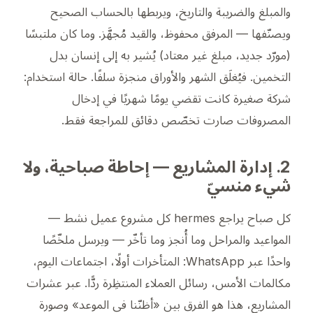
والمبلغ والضريبة والتاريخ، ويربطها بالحساب الصحيح
ويصنّفها — المرفق محفوظ، والقيد مُجهَّز. وما كان ملتبسًا
(مورّد جديد، مبلغ غير معتاد) يُشير به إلى إنسان بدل
التخمين. فيُغلَق الشهر والأوراق منجزة سلفًا.
حالة استخدام:
شركة صغيرة كانت تقضي يومًا شهريًا في إدخال
المصروفات صارت تخصّص دقائق للمراجعة فقط.
2. إدارة المشاريع — إحاطة صباحية، ولا
شيء منسيّ
كل صباح يراجع hermes كل مشروع عميل نشط —
المواعيد والمراحل وما أُنجز وما تأخّر — ويرسل ملخّصًا
واحدًا عبر WhatsApp: المتأخرات أولًا، اجتماعات اليوم،
مكالمات الأمس، رسائل العملاء المنتظِرة ردًّا. عبر عشرات
المشاريع، هذا هو الفرق بين «أظنّنا في الموعد» وصورة