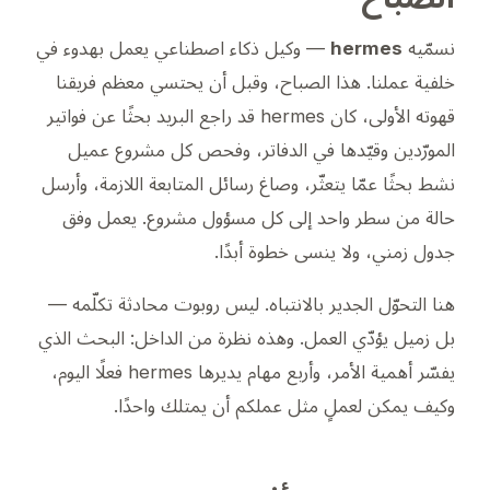
نسمّيه
hermes
— وكيل ذكاء اصطناعي يعمل بهدوء في
خلفية عملنا. هذا الصباح، وقبل أن يحتسي معظم فريقنا
قهوته الأولى، كان hermes قد راجع البريد بحثًا عن فواتير
المورّدين وقيّدها في الدفاتر، وفحص كل مشروع عميل
نشط بحثًا عمّا يتعثّر، وصاغ رسائل المتابعة اللازمة، وأرسل
حالة من سطر واحد إلى كل مسؤول مشروع. يعمل وفق
جدول زمني، ولا ينسى خطوة أبدًا.
هنا التحوّل الجدير بالانتباه. ليس روبوت محادثة تكلّمه —
بل زميل
يؤدّي العمل
. وهذه نظرة من الداخل: البحث الذي
يفسّر أهمية الأمر، وأربع مهام يديرها hermes فعلًا اليوم،
وكيف يمكن لعملٍ مثل عملكم أن يمتلك واحدًا.