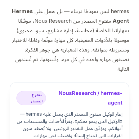
hermes ليس نموذجًا دربناه — بل يعمل على
Hermes
Agent
مفتوح المصدر من Nous Research، موسَّعًا
بمهاراتنا الخاصة (محاسبة، إدارة مشاريع، سيو، محتوى)
موصولة بالأدوات الحقيقية. كل مهارة موثّقة وقابلة للاختبار
ومشروطة بموافقة. وهذه المعيارية هي جوهر الفكرة:
تضيفون مهارة واحدة في كل مرة، وتُثبتونها، ثم تُسندون
التالية.
NousResearch / hermes-
مفتوح
المصدر
agent
إطار الوكيل مفتوح المصدر الذي يعمل عليه hermes —
«الوكيل الذي ينمو معكم». يقرأ الأحداث والمستندات من
أدواتكم، ويؤدّي عمل التقدير الروتيني، ولا يُصعّد سوى
القرارات التي تحتاج إنسانًا؛ ونضيف نحن مهارات