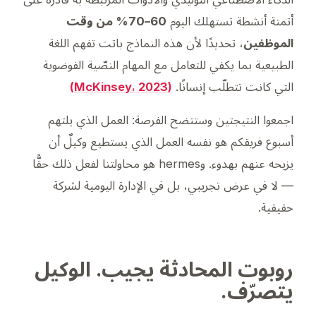
أتمتة أنشطة تستهلك اليوم
60–70% من وقت
الموظفين
، تحديدًا لأن هذه النماذج باتت تفهم اللغة
الطبيعية بما يكفي للتعامل مع المهام النصّية الفوضوية
التي كانت تتطلّب إنسانًا.
(McKinsey، 2023)
اجمعوا النتيجتين وستتضح الفرصة: العمل الذي يلتهم
أسبوع فريقكم هو نفسه العمل الذي يستطيع وكيلٌ أن
يزيحه عنهم بهدوء. وhermes هو محاولتنا لفعل ذلك حقًّا
— لا في عرض تجريبي، بل في الإدارة اليومية لشركة
حقيقية.
روبوت المحادثة يجيب. الوكيل
يتصرّف.