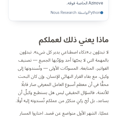
Azinove الخاصة فوقه.
Python
بواسطة Nous Research
ماذا يعني ذلك لعملكم
لا تبدؤون بـ«ذكاء اصطناعي يدير كل شيء». تبدؤون
بالمهمة التي لا يحبّها أحد ويؤدّيها الجميع — تصنيف
الفواتير، المتابعة، المسودّات الأولى — وتُسندونها إلى
وكيل، مع بقاء القرار النهائي للإنسان. وإن كان البحث
محقًّا في أن معظم أسبوع العامل المعرفي صار قابلًا
للأتمتة، فالسؤال الحقيقي ليس هل يستطيع وكيلٌ أن
يساعد، بل أيّ ركنٍ متكرّر من عملكم تُسندونه إليه أولًا.
عمليًا، الشهر الأول متواضع عن قصد. اختاروا المسار