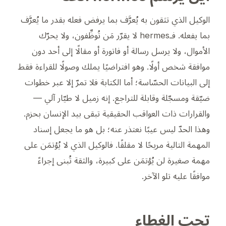
الوكيل الذي تثقون به يُعرَّف بما
يرفض
فعله بقدر ما يُعرَّف
بما يفعله. فـhermes لا يقرّر مَن تُوظِّفون، ولا يحرّك
الأموال، ولا يرسل رسالة أو فاتورة أو مقالًا إلى أحد دون
موافقة شخص أولًا. وهو افتراضيًا يملك وصولًا للقراءة فقط
إلى البيانات الحسّاسة؛ أما الكتابة فلا تمرّ إلا عبر خطوات
ضيّقة ومسجّلة وقابلة للتراجع. إنه زميل لا طيّار آلي —
والقرارات ذات العواقب الحقيقية تبقى بيد الإنسان بحزم.
وهذا الحدّ ليس عيبًا نعتذر عنه؛ بل هو ما يجعل إسناد
المهمة التالية مريحًا لا مقلقًا. فالوكيل الذي لا يُؤتمَن على
مهمة صغيرة لن يُؤتمَن على كبيرة، والثقة تُبنى إجراءً
موافقًا عليه تلو الآخر.
تحت الغطاء